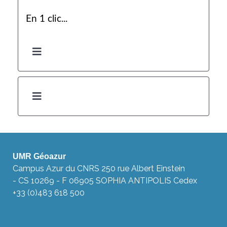
En 1 clic...
UMR Géoazur
Campus Azur du CNRS 250 rue Albert Einstein
- CS 10269 - F 06905 SOPHIA ANTIPOLIS Cedex
+33 (0)483 618 500