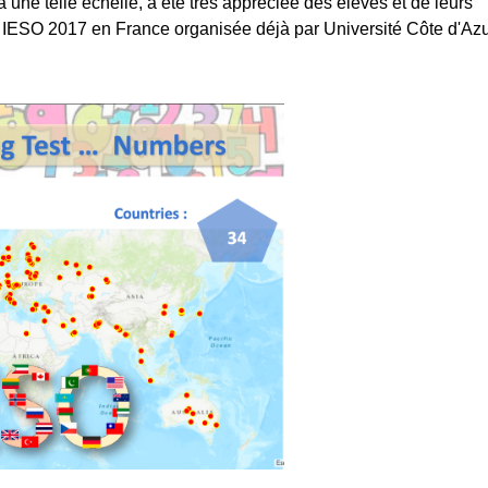
ne telle échelle, a été très appréciée des élèves et de leurs
s IESO 2017 en France organisée déjà par Université Côte d'Azu