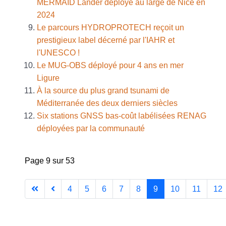
MERMAID Lander déployé au large de Nice en
2024
Le parcours HYDROPROTECH reçoit un
prestigieux label décerné par l'IAHR et
l'UNESCO !
Le MUG-OBS déployé pour 4 ans en mer
Ligure
À la source du plus grand tsunami de
Méditerranée des deux derniers siècles
Six stations GNSS bas-coût labélisées RENAG
déployées par la communauté
Page 9 sur 53
4
5
6
7
8
9
10
11
12