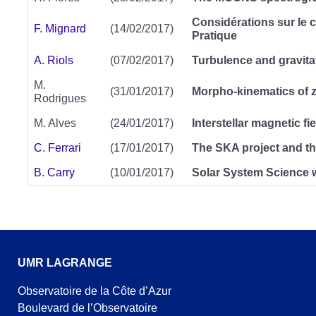
Considérations sur le c
F. Mignard
(14/02/2017)
Pratique
A. Riols
(07/02/2017)
Turbulence and gravitati
M.
(31/01/2017)
Morpho-kinematics of z
Rodrigues
M. Alves
(24/01/2017)
Interstellar magnetic fie
C. Ferrari
(17/01/2017)
The SKA project and t
B. Carry
(10/01/2017)
Solar System Science 
UMR LAGRANGE
Observatoire de la Côte d’Azur
Boulevard de l’Observatoire