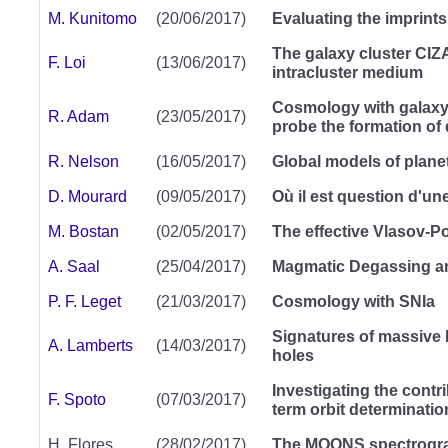
M. Kunitomo
(20/06/2017)
Evaluating the imprints
The galaxy cluster CIZ
F. Loi
(13/06/2017)
intracluster medium
Cosmology with galaxy 
R. Adam
(23/05/2017)
probe the formation of 
R. Nelson
(16/05/2017)
Global models of plane
D. Mourard
(09/05/2017)
Où il est question d'u
M. Bostan
(02/05/2017)
The effective Vlasov-P
A. Saal
(25/04/2017)
Magmatic Degassing an
P. F. Leget
(21/03/2017)
Cosmology with SNIa
Signatures of massive b
A. Lamberts
(14/03/2017)
holes
Investigating the contr
F. Spoto
(07/03/2017)
term orbit determinatio
H. Flores
(28/02/2017)
The MOONS spectrogr