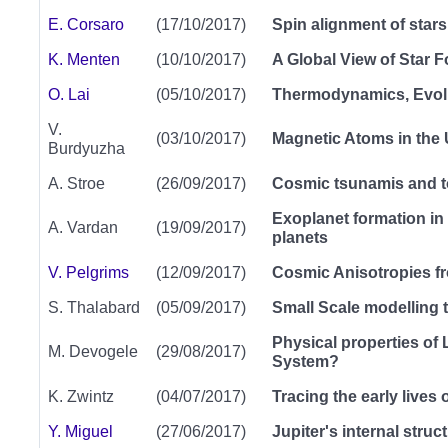
E. Corsaro
(17/10/2017)
Spin alignment of stars
K. Menten
(10/10/2017)
A Global View of Star F
O. Lai
(05/10/2017)
Thermodynamics, Evolu
V.
(03/10/2017)
Magnetic Atoms in the 
Burdyuzha
A. Stroe
(26/09/2017)
Cosmic tsunamis and 
Exoplanet formation in 
A. Vardan
(19/09/2017)
planets
V. Pelgrims
(12/09/2017)
Cosmic Anisotropies f
S. Thalabard
(05/09/2017)
Small Scale modelling 
Physical properties of L
M. Devogele
(29/08/2017)
System?
K. Zwintz
(04/07/2017)
Tracing the early lives
Y. Miguel
(27/06/2017)
Jupiter's internal struc