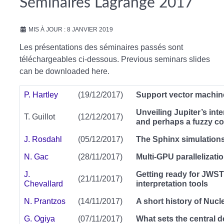
Séminaires Lagrange 2017
MIS À JOUR : 8 JANVIER 2019
Les présentations des séminaires passés sont
téléchargeables ci-dessous. Previous seminars slides
can be downloaded here.
P. Hartley
(19/12/2017)
Support vector machine 
Unveiling Jupiter’s int
T. Guillot
(12/12/2017)
and perhaps a fuzzy co
J. Rosdahl
(05/12/2017)
The Sphinx simulations:
N. Gac
(28/11/2017)
Multi-GPU parallelizat
J.
Getting ready for JWST
(21/11/2017)
Chevallard
interpretation tools
N. Prantzos
(14/11/2017)
A short history of Nucl
G. Ogiya
(07/11/2017)
What sets the central d