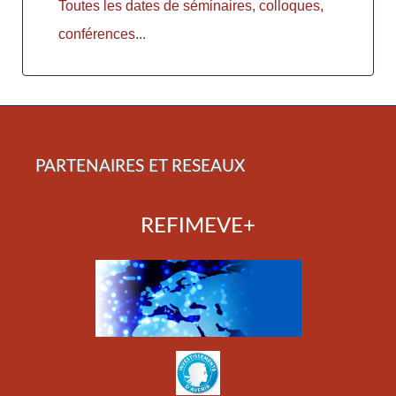
Toutes les dates de séminaires, colloques,
conférences...
PARTENAIRES ET RESEAUX
REFIMEVE+