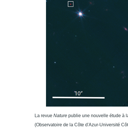
La revue
Nature
publie une nouvelle étude à l
(Observatoire de la Côte d'Azur-Université Côt