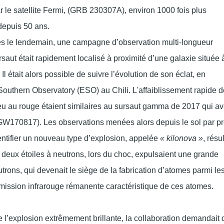
r le satellite Fermi, (GRB 230307A), environ 1000 fois plus
 depuis 50 ans.
ès le lendemain, une campagne d’observation multi-longueur
saut était rapidement localisé à proximité d’une galaxie située 
l était alors possible de suivre l’évolution de son éclat,
en
 Southern Observatory (ESO) au Chili. L'affaiblissement rapide d
u au rouge étaient similaires au sursaut gamma de 2017 qui av
(GW170817). Les observations menées alors depuis le sol par p
entifier un nouveau type d’explosion, appelée
« kilonova »
, résu
s deux étoiles à neutrons, lors du choc, expulsaient une grande
trons, qui devenait le siège de la fabrication d’atomes parmi le
émission infrarouge rémanente caractéristique de ces atomes.
e l’explosion extrêmement brillante, la collaboration demandait 