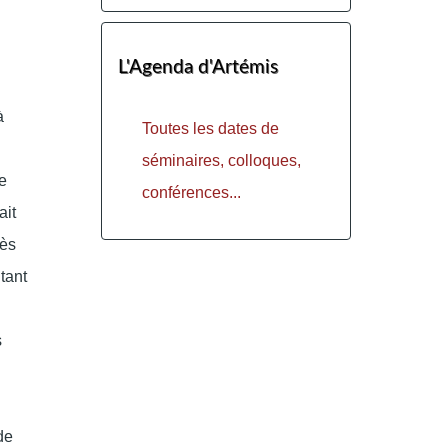
L'Agenda d'Artémis
à
Toutes les dates de
séminaires, colloques,
e
conférences...
ait
rès
ltant
s
de