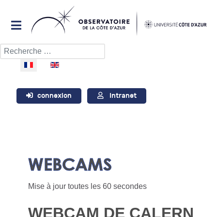
Rechercher
Sélectionnez votre langue
connexion
Intranet
WEBCAMS
Mise à jour toutes les 60 secondes
WEBCAM DE CALERN