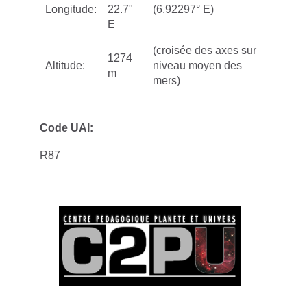
Longitude:
22.7"
(6.92297° E)
E
(croisée des axes sur
1274
Altitude:
niveau moyen des
m
mers)
Code UAI:
R87