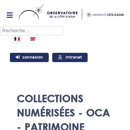
Rechercher
Sélectionnez votre langue
connexion
Intranet
COLLECTIONS
NUMÉRISÉES - OCA
- PATRIMOINE