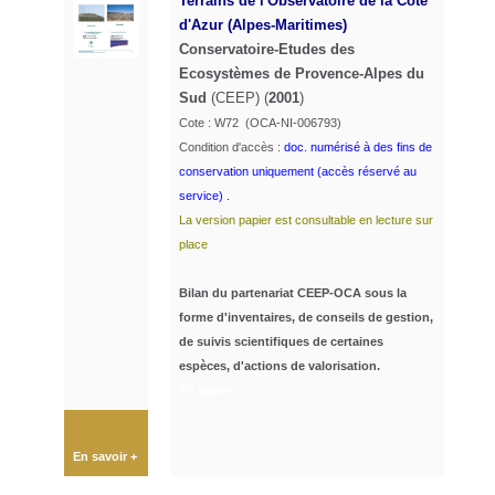
Terrains de l'Observatoire de la Côte
d'Azur (Alpes-Maritimes)
Conservatoire-Etudes des
Ecosystèmes de Provence-Alpes du
Sud
(CEEP) (
2001
)
Cote : W72 (OCA-NI-006793)
Condition d'accès :
doc. numérisé à des fins de
conservation uniquement (accès réservé au
service) .
La version papier est consultable en lecture sur
place
Bilan du partenariat CEEP-OCA sous la
forme d'inventaires, de conseils de gestion,
de suivis scientifiques de certaines
espèces, d'actions de valorisation.
En savoir +
♿
En savoir +