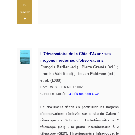
En
savoir
+
L'Observatoire de la Côte d'Azur : ses
moyens modernes d'observations
François
Barlier
(ed.) ; Pierre
Granès
(ed.) ;
Farrokh
Vakili
(ed) ; Renata
Feldman
(ed.)
et al.
(1988
)
Cote : W18 (OCA-NI-005002)
Condition d'accès :
accès restreint OCA
Ce document décrit en particulier les moyens
d'observations déployés sur le site de Calern (
télescope de Schmidt , l'interféromètre à 2
télescope (I2T) , le grand interféromètre à 2
télescope (GI2T), l'interféromètre infra-rouge, le