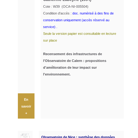
Cote : W39 (OCA-NI-005504)
Condition d'accès :
doc. numérisé à des fins de
conservation uniquement (accès réservé au
service) .
Seule la version papier est consultable en lecture
sur place
R
ecensement
des
infrastructures de
l'Observatoire de Calern : propositions
d'amélioration de
leur
impact sur
l'environnement.
En
savoir
+
Observatoire de Nice : synthèse des données