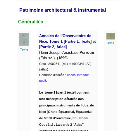
Patrimoine architectural & instrumental
Généralités
Annales de l'Observatoire de
Nice. Tome 1 [Partie 1, Texte]
et
Atlas
[Partie 2, Atlas]
Texte
Henri Joseph Anastase
Perrotin
(Eds sc.) (
1899
)
Cote : A002341 (A1) et
A002341 (A2)
(atlas)
Condition d'accès :
accès libre tout
public
Le tome 1 [part 1 texte] contient
une description détaillée des
principaux instruments de l'obs. de
Nice (Grand équatorial, Equatorial
de 0m38 d'ouverture, Equatorial
Coudé...) . La partie 2 "Atlas"