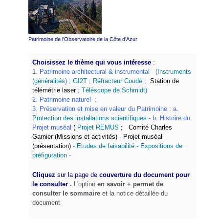
Patrimoine de l'Observatoire de la Côte d'Azur
Choisissez le thème qui vous intéresse
:
1.
Patrimoine architectural & instrumental
(
Instruments
(généralités
) ;
GI2T
;
Réfracteur Coudé
;
Station de
télémétrie laser
;
Téléscope de Schmidt
)
2.
Patrimoine naturel
;
3.
Préservation et mise en valeur du Patrimoine
: a.
Protection des installations scientifiques
- b.
Histoire du
Projet muséal
(
Projet REMUS
;
Comité Charles
Garnier
(Missions et activités)
-
Projet muséal
(présentation)
-
Etudes de faisabilité
-
Expositions de
préfiguration
-
Cliquez
sur la page de
couverture du document pour
le consulter
.
L'option
en savoir + permet de
consulter le sommaire
et la notice détaillée du
document