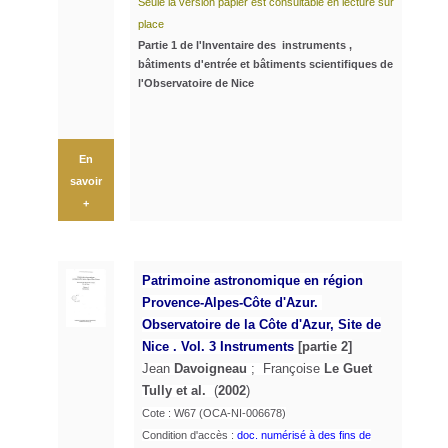
Seule la version papier est consultable en lecture sur
place
Partie 1 de l'Inventaire des instruments ,
bâtiments d'entrée et bâtiments scientifiques de
l'Observatoire de Nice
En
savoir
+
Patrimoine astronomique en région
Provence-Alpes-Côte d'Azur.
Observatoire de la Côte d'Azur, Site de
Nice . Vol. 3 Instruments
[partie 2]
Jean
Davoigneau
; Françoise
Le Guet
Tully et al.
(
2002
)
Cote : W67 (OCA-NI-006678)
Condition d'accès :
doc. numérisé à des fins de