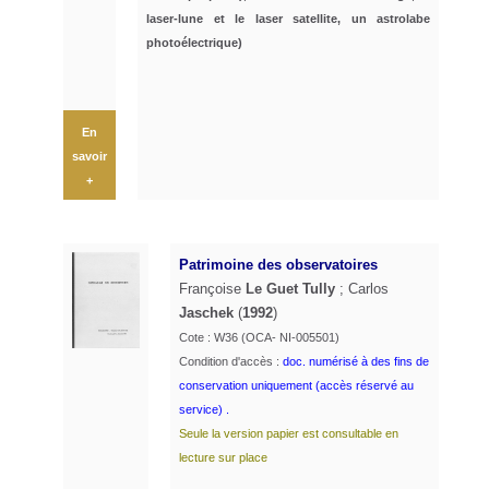
laser-lune et le laser satellite, un astrolabe
photoélectrique)
En
savoir
+
Patrimoine des observatoires
Françoise
Le Guet Tully
; Carlos
Jaschek
(
1992
)
Cote : W36 (OCA- NI-005501)
Condition d'accès :
doc. numérisé à des fins de
conservation uniquement (accès réservé au
service) .
Seule la version papier est consultable en
lecture sur place