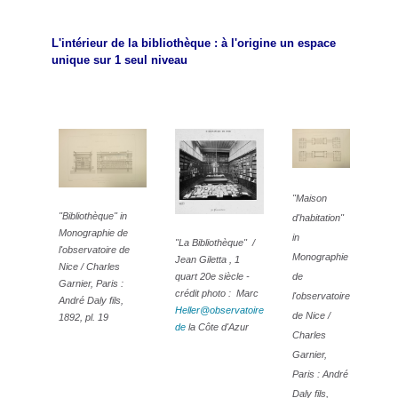
L'intérieur de la bibliothèque : à l'origine un espace
unique sur 1 seul niveau
"Maison
"Bibliothèque" in
d'habitation"
Monographie de
in
"La Bibliothèque" /
l'observatoire de
Monographie
Jean Giletta , 1
Nice / Charles
quart 20e siècle -
de
Garnier, Paris :
crédit photo : Marc
l'observatoire
André Daly fils,
Heller@observatoire
de Nice /
1892, pl. 19
de
la Côte d'Azur
Charles
Garnier,
Paris : André
Daly fils,