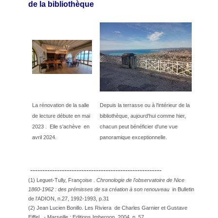
de la bibliothèque
La rénovation de la salle
Depuis la terrasse ou à l'intérieur de la
de lecture débute en mai
bibliothèque, aujourd'hui comme hier,
2023 . Elle s'achève en
chacun peut bénéficier d'une vue
avril 2024.
panoramique exceptionnelle.
------------------------------------------------------
(
1) Leguet-Tully, Françoise .
Chronologie de l'observatoire de Nice
1860-1962 : des prémisses de sa création à son renouveau
in Bulletin
de l'ADION, n.27, 1992-1993, p.31
(2) Jean Lucien Bonillo. Les Riviera de Charles Garnier et Gustave
Eiffel . - Marseille : Editions Imbernon, 2004, p. 57