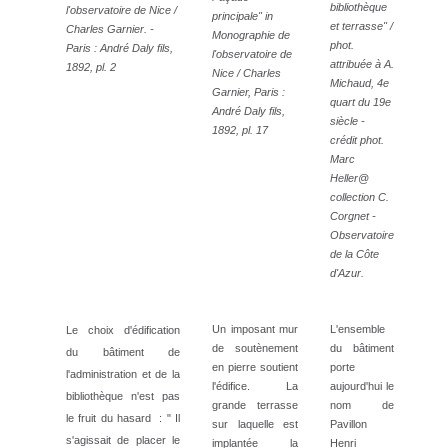
bibliothèque
l'observatoire de Nice /
principale" in
et terrasse" /
Charles Garnier. -
Monographie de
phot.
Paris : André Daly fils,
l'observatoire de
attribuée à A.
1892, pl. 2
Nice / Charles
Michaud, 4e
Garnier, Paris :
quart du 19e
André Daly fils,
siècle -
1892, pl. 17
crédit phot.
Marc
Heller@
collection C.
Corgnet -
Observatoire
de la Côte
d'Azur.
Un imposant mur
L'ensemble
Le choix d'édification
de soutènement
du bâtiment
du bâtiment de
en pierre soutient
porte
l'administration et de la
l'édifice. La
aujourd'hui le
bibliothèque n'est pas
grande terrasse
nom de
le fruit du hasard : " Il
sur laquelle est
Pavillon
s'agissait de placer le
implantée la
Henri